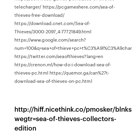
telecharger/ https://pcgameshere.com/sea-of-
thieves-free-download/
https://download.cnet.com/Sea-of-
Thieves/3000-2097_4-77721849.html
https://www.google.com/search?
num=100&q=sea+of+thieve+pc+t%C3%A9l%C3%A9char
https://twitter.com/seaofthieves?lang=en
https://crenon.ml/how-do-i-download-sea-of-
thieves-pc.html https://quemor.ga/can%27t-
download-sea-of-thieves-on-pc.html
http://hiff.nicethink.co/pmosker/blnks
wegtr=sea-of-thieves-collectors-
edition