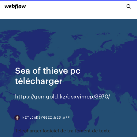
Sea of thieve pc
télécharger
https://gemgold.kz/qsxvimcp/3970/
NETLOADSYGGEI.WEB.APP
Telecharger logiciel de traitement de texte